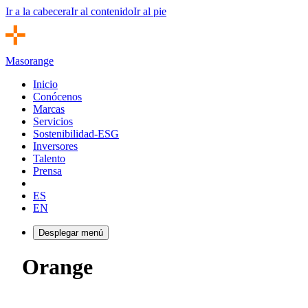
Ir a la cabecera
Ir al contenido
Ir al pie
Masorange
Inicio
Conócenos
Marcas
Sobre nosotros
Servicios
Sostenibilidad-ESG
Canal de Ética
Inversores
Talento
Gobierno corporativo
Certificados
Prensa
Notas de prensa
Información económico-financiera
ES
EN
Material corporativo
Comunicaciones relevantes
Desplegar menú
Contacto
Rating
Orange